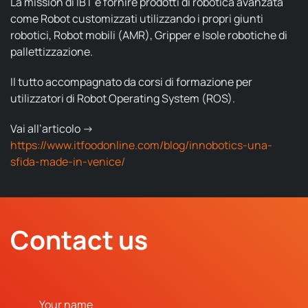
La mission di IBT è fornire prodotti di robotica avanzata
come
Robot customizzati utilizzando
i propri giunti
robotici,
Robot mobili
(AMR),
Gripper e Isole
robotiche di
pallettizzazione
.
Il tutto accompagnato da corsi di formazione per
utilizzatori
di
Robot Operating System
(ROS).
Vai all’articolo ->
https://www.itfoodonline.com/blog/innobotics-una-
sfida-made-in-venice/
Contact us
Your name