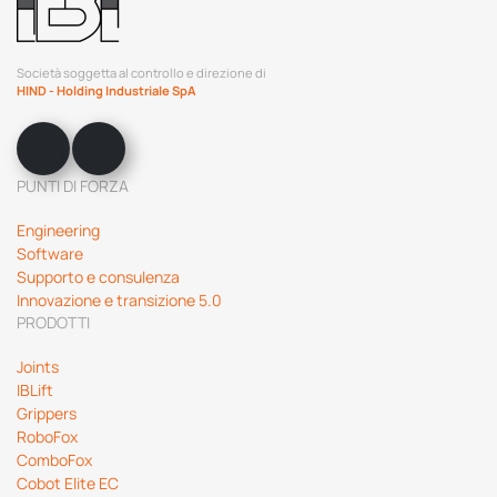
Società soggetta al controllo e direzione di
HIND - Holding Industriale SpA
PUNTI DI FORZA
Engineering
Software
Supporto e consulenza
Innovazione e transizione 5.0
PRODOTTI
Joints
IBLift
Grippers
RoboFox
ComboFox
Cobot Elite EC