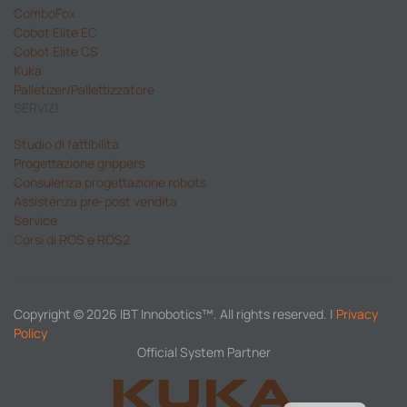
ComboFox
Cobot Elite EC
Cobot Elite CS
Kuka
Palletizer/Pallettizzatore
SERVIZI
Studio di fattibilità
Progettazione grippers
Consulenza progettazione robots
Assistenza pre-post vendita
Service
Corsi di ROS e ROS2
Copyright © 2026 IBT Innobotics™. All rights reserved. |
Privacy
Policy
Official System Partner